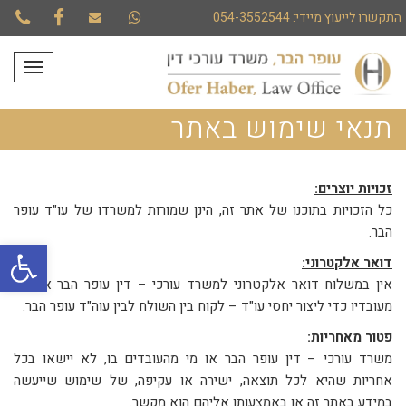
התקשרו לייעוץ מיידי:
054-3552544
t
cebook
תפריט
תנאי שימוש באתר
זכויות יוצרים:
כל הזכויות בתוכנו של אתר זה, הינן שמורות למשרדו של עו"ד עופר
הבר.
פתח סרגל
דואר אלקטרוני:
אין במשלוח דואר אלקטרוני למשרד עורכי – דין עופר הבר או למי
מעובדיו כדי ליצור יחסי עו"ד – לקוח בין השולח לבין עוה"ד עופר הבר.
פטור מאחריות:
משרד עורכי – דין עופר הבר או מי מהעובדים בו, לא יישאו בכל
אחריות שהיא לכל תוצאה, ישירה או עקיפה, של שימוש שייעשה
במידע באתר זה או באמצעותו אליהם הוא מקשר.